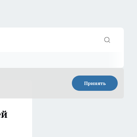
Принять
ей