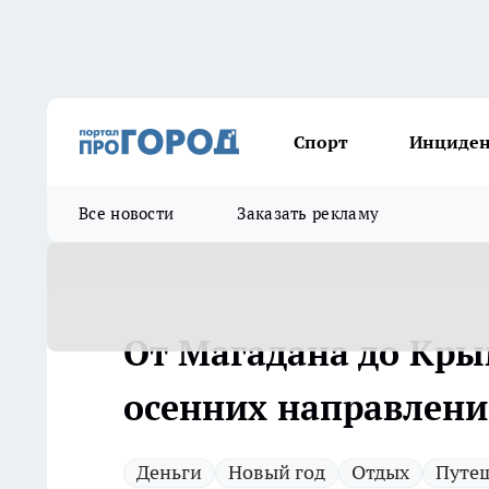
Спорт
Инциде
Все новости
Заказать рекламу
От Магадана до Кры
осенних направлений
Деньги
Новый год
Отдых
Путе