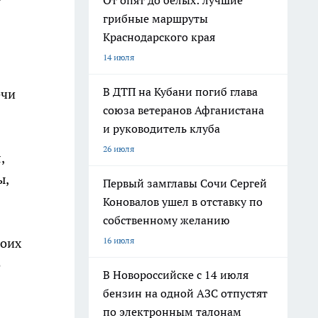
От опят до белых: лучшие
грибные маршруты
Краснодарского края
14 июля
В ДТП на Кубани погиб глава
ечи
союза ветеранов Афганистана
и руководитель клуба
26 июля
,
ы,
Первый замглавы Сочи Сергей
Коновалов ушел в отставку по
собственному желанию
воих
16 июля
о
В Новороссийске с 14 июля
бензин на одной АЗС отпустят
по электронным талонам