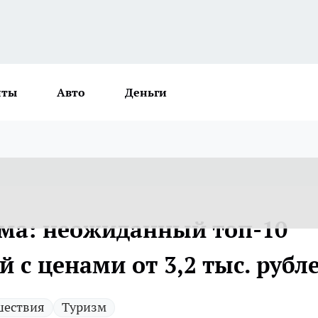
нты
Авто
Деньги
ма: неожиданный топ-10
 с ценами от 3,2 тыс. рубл
шествия
Туризм