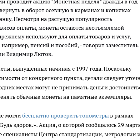
ми проводит акцию "Монетная неделя" дважды в год
 - вернуть в оборот осевшую в карманах и копилках
канку. Несмотря на растущую популярность
висов оплаты, монеты остаются неотъемлемой
прежнему используют для оплаты товаров и услуг,
 например, пенсий и пособий, - говорит заместитель
ии Владимир Лютов.
еты, выпущенные начиная с 1997 года. Поскольку
имости от конкретного пункта, детали следует уточ
в одних местах могут не принимать деньги достоинст
бменять обычные монеты на памятные экземпляры.
не могли
бесплатно проверить тонометры
в рамках
Будь здоров.». Акция, о которой сообщалось 29 март
 где специалисты Центра стандартизации, метрологии 