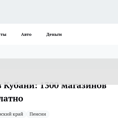
нты
Авто
Деньги
 Кубани: 1300 магазинов
латно
рский край
Пенсии