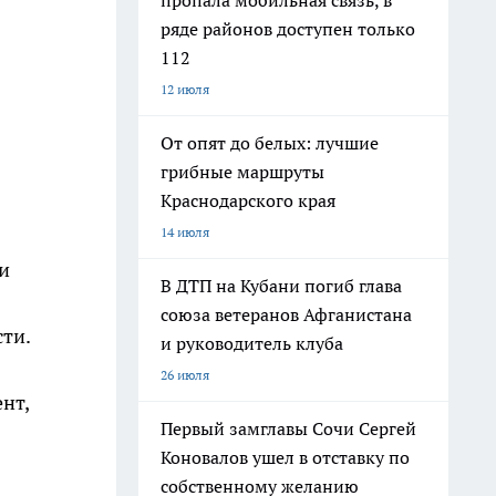
пропала мобильная связь, в
ряде районов доступен только
112
12 июля
От опят до белых: лучшие
грибные маршруты
Краснодарского края
14 июля
и
В ДТП на Кубани погиб глава
союза ветеранов Афганистана
ти.
и руководитель клуба
26 июля
нт,
Первый замглавы Сочи Сергей
Коновалов ушел в отставку по
собственному желанию