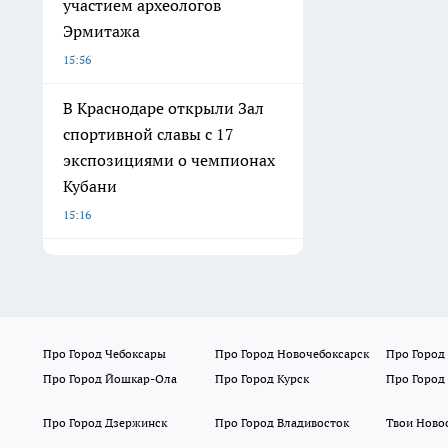
участием археологов
Эрмитажа
15:56
В Краснодаре открыли Зал
спортивной славы с 17
экспозициями о чемпионах
Кубани
15:16
Про Город Чебоксары
Про Город Новочебоксарск
Про Город
Про Город Йошкар-Ола
Про Город Курск
Про Город
Про Город Дзержинск
Про Город Владивосток
Твои Ново