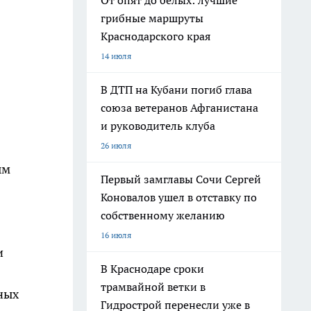
От опят до белых: лучшие
грибные маршруты
Краснодарского края
14 июля
В ДТП на Кубани погиб глава
союза ветеранов Афганистана
и руководитель клуба
26 июля
ым
Первый замглавы Сочи Сергей
Коновалов ушел в отставку по
собственному желанию
16 июля
и
В Краснодаре сроки
8
трамвайной ветки в
пных
Гидрострой перенесли уже в