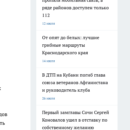
пропала мобильная связь, в
ряде районов доступен только
112
12 июля
От опят до белых: лучшие
грибные маршруты
Краснодарского края
14 июля
В ДТП на Кубани погиб глава
союза ветеранов Афганистана
х
и руководитель клуба
26 июля
Первый замглавы Сочи Сергей
дов
Коновалов ушел в отставку по
ть
собственному желанию