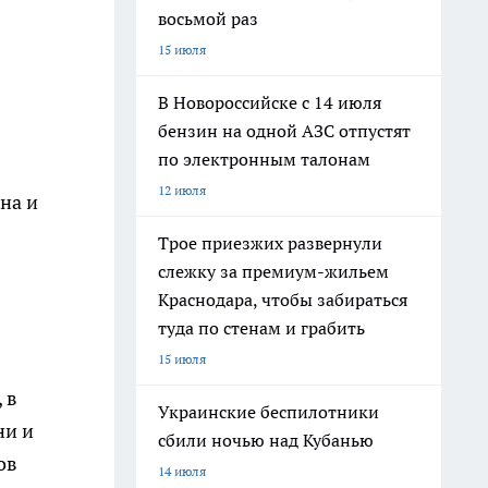
восьмой раз
15 июля
В Новороссийске с 14 июля
бензин на одной АЗС отпустят
по электронным талонам
12 июля
на и
Трое приезжих развернули
слежку за премиум-жильем
Краснодара, чтобы забираться
туда по стенам и грабить
15 июля
 в
Украинские беспилотники
ни и
сбили ночью над Кубанью
ов
14 июля