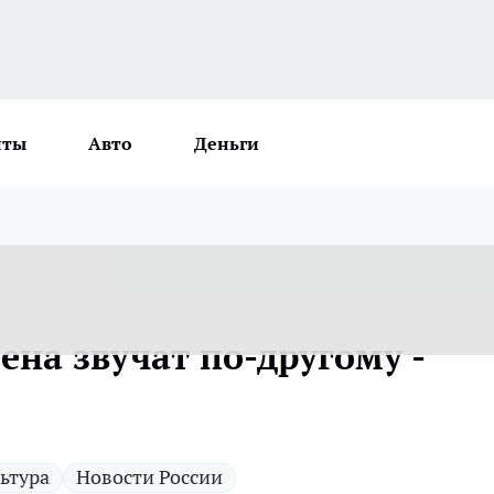
нты
Авто
Деньги
на звучат по-другому -
ьтура
Новости России