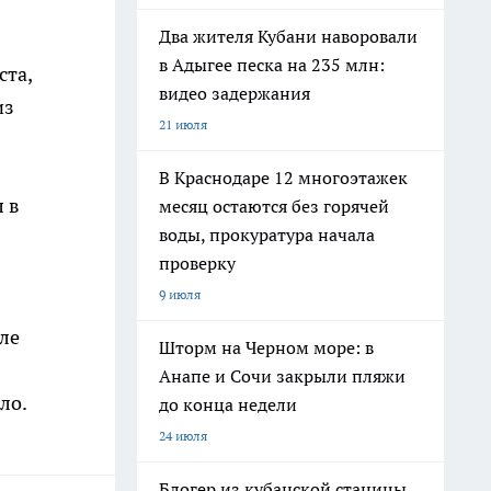
Два жителя Кубани наворовали
в Адыгее песка на 235 млн:
ста,
видео задержания
из
21 июля
В Краснодаре 12 многоэтажек
л в
месяц остаются без горячей
воды, прокуратура начала
проверку
9 июля
ле
Шторм на Черном море: в
Анапе и Сочи закрыли пляжи
ло.
до конца недели
24 июля
Блогер из кубанской станицы