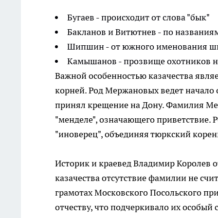
Бугаев - происходит от слова "бык"
Бакланов и Витютнев - по названия
Шипшин - от южного именования 
Камышанов - прозвище охотников 
Важной особенностью казачества являе
корней. Род Мержановых ведет начало о
принял крещение на Дону. Фамилия Ме
"менделе", означающего приветствие. 
"иноверец", объединяя тюркский корень 
Историк и краевед Владимир Королев о
казачества отсутствие фамилии не счи
грамотах Московского Посольского пр
отчеству, что подчеркивало их особый с