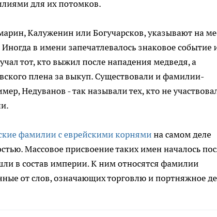
илиями для их потомков.
марин, Калуженин или Богучарсков, указывают на ме
 Иногда в имени запечатлевалось знаковое событие 
ал тот, кто выжил после нападения медведя, а
овского плена за выкуп. Существовали и фамилии-
ер, Недуванов - так называли тех, кто не участвова
чи.
ские фамилии с еврейскими корнями
на самом деле
стью. Массовое присвоение таких имен началось пос
ошли в состав империи. К ним относятся фамилии
нные от слов, означающих торговлю и портняжное де