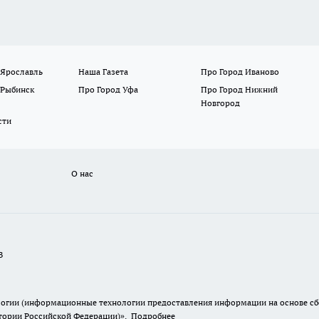
 Ярославль
Наша Газета
Про Город Иваново
 Рыбинск
Про Город Уфа
Про Город Нижний
Новгород
сти
О нас
В
гии (информационные технологии предоставления информации на основе сбор
итории Российской Федерации)».
Подробнее