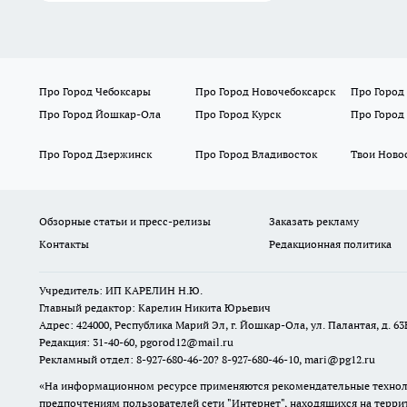
Про Город Чебоксары
Про Город Новочебоксарск
Про Город
Про Город Йошкар-Ола
Про Город Курск
Про Город
Про Город Дзержинск
Про Город Владивосток
Твои Ново
Обзорные статьи и пресс-релизы
Заказать рекламу
Контакты
Редакционная политика
Учредитель: ИП КАРЕЛИН Н.Ю.
Главный редактор: Карелин Никита Юрьевич
Адрес: 424000, Республика Марий Эл, г. Йошкар-Ола, ул. Палантая, д. 63
Редакция: 31-40-60, pgorod12@mail.ru
Рекламный отдел: 8-927-680-46-20? 8-927-680-46-10, mari@pg12.ru
«На информационном ресурсе применяются рекомендательные техноло
предпочтениям пользователей сети "Интернет", находящихся на терр