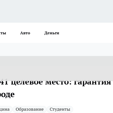
нты
Авто
Деньги
41 целевое место: гарантия
роде
цина
Образование
Студенты