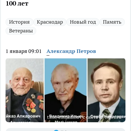
100 лет
История
Краснодар
Новый год
Память
Ветераны
1 января 09:01
Александр Петров
t.me/emnaumov с сайта ki-news.ru