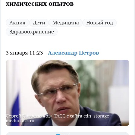
химических опытов
Акция
Дети
Медицина
Новый год
Здравоохранение
3 января 11:23
Александр Петров
Сергей Савостьянов/ ТАСС с сайта cdn-storage-
media.tass.ru