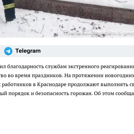
t.me/emnaumov с сайта ki-news
ил благодарность службам экстренного реагировани
во во время праздников. На протяжении новогодни
 работников в Краснодаре продолжают выполнять с
ый порядок и безопасность горожан. Об этом сообща