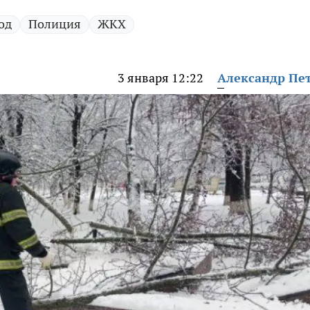
од
Полиция
ЖКХ
3 января 12:22
Александр Пе