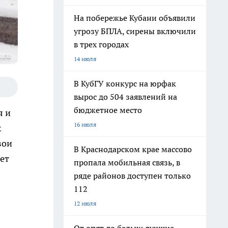
На побережье Кубани объявили
угрозу БПЛА, сирены включили
в трех городах
.ru
14 июля
В КубГУ конкурс на юрфак
вырос до 504 заявлений на
бюджетное место
я и
16 июля
х
вои
В Краснодарском крае массово
ет
пропала мобильная связь, в
ряде районов доступен только
112
12 июля