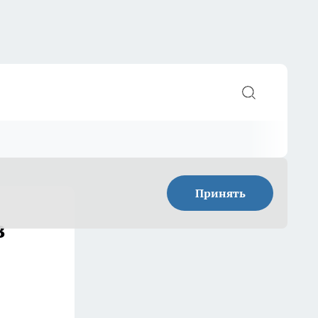
Принять
в