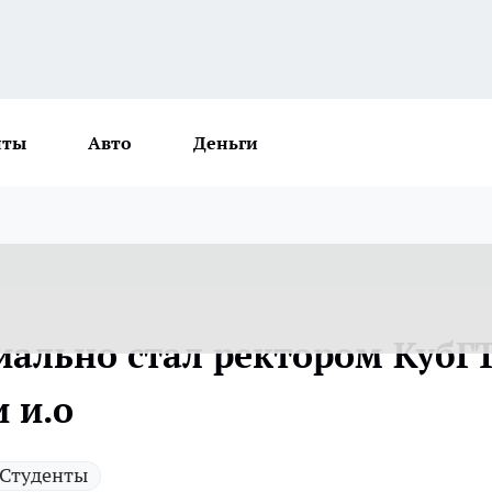
нты
Авто
Деньги
иально стал ректором КубГ
и и.о
Студенты