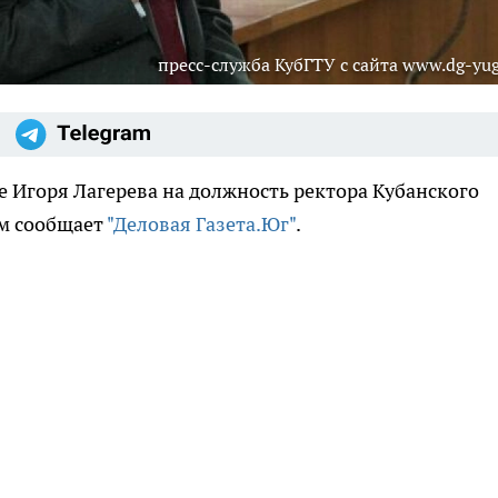
пресс-служба КубГТУ с сайта www.dg-yug
 Игоря Лагерева на должность ректора Кубанского
ом сообщает
"Деловая Газета.Юг"
.