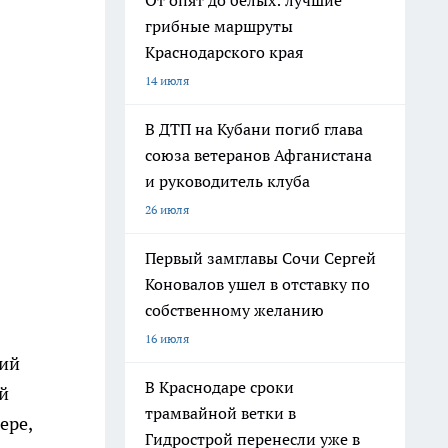
От опят до белых: лучшие
грибные маршруты
Краснодарского края
14 июля
В ДТП на Кубани погиб глава
союза ветеранов Афганистана
и руководитель клуба
26 июля
Первый замглавы Сочи Сергей
Коновалов ушел в отставку по
собственному желанию
16 июля
щий
В Краснодаре сроки
й
трамвайной ветки в
ере,
Гидрострой перенесли уже в