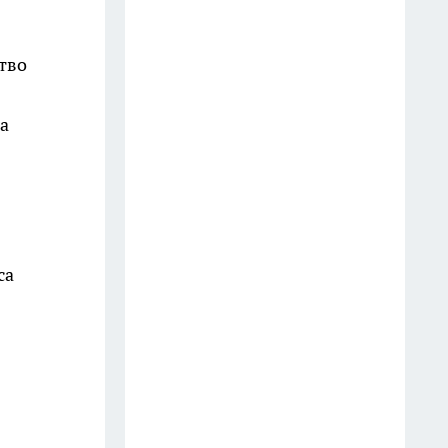
восьмой раз
15 июля
тво
В Новороссийске с 14 июля
бензин на одной АЗС отпустят
а
по электронным талонам
12 июля
Трое приезжих развернули
слежку за премиум-жильем
са
Краснодара, чтобы забираться
туда по стенам и грабить
15 июля
Украинские беспилотники
сбили ночью над Кубанью
14 июля