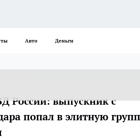
нты
Авто
Деньги
Д России: выпускник с
дара попал в элитную груп
н