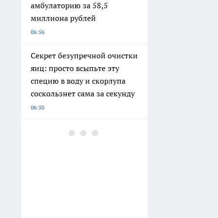
амбулаторию за 58,5
миллиона рублей
06:56
Секрет безупречной очистки
яиц: просто всыпьте эту
специю в воду и скорлупа
соскользнет сама за секунду
06:50
В Армавире установят
памятный знак основателю
первой городской аптеки
06:36
В Краснодаре огородили
площадку нового парка РГО