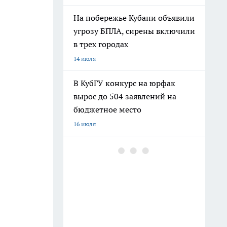
На побережье Кубани объявили
угрозу БПЛА, сирены включили
в трех городах
14 июля
В КубГУ конкурс на юрфак
вырос до 504 заявлений на
бюджетное место
16 июля
В Краснодарском крае массово
пропала мобильная связь, в
ряде районов доступен только
112
12 июля