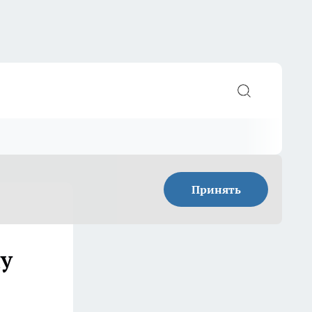
Принять
пу