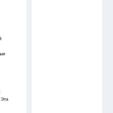
От опят до белых: лучшие
грибные маршруты
Краснодарского края
14 июля
В ДТП на Кубани погиб глава
й
союза ветеранов Афганистана
и руководитель клуба
ные
26 июля
Первый замглавы Сочи Сергей
Коновалов ушел в отставку по
собственному желанию
16 июля
х
В Краснодаре сроки
 Эта
трамвайной ветки в
Гидрострой перенесли уже в