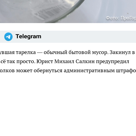
Фото: ПроГо
нувшая тарелка — обычный бытовой мусор. Закинул в
 всё так просто. Юрист Михаил Салкин предупредил
сколков может обернуться административным штраф