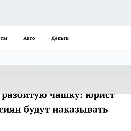
нты
Авто
Деньги
а разбитую чашку: юрист
ссиян будут наказывать