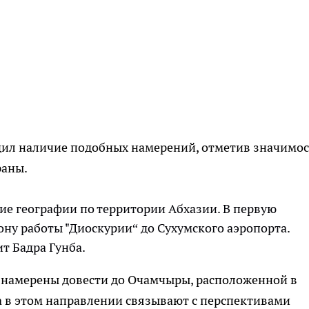
рдил наличие подобных намерений, отметив значимос
раны.
ние географии по территории Абхазии. В первую
ну работы "Диоскурии“ до Сухумского аэропорта.
ит Бадра Гунба.
а намерены довести до Очамчыры, расположенной в
а в этом направлении связывают с перспективами