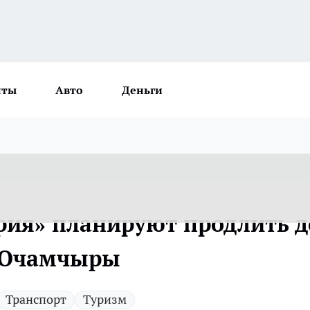
нты
Авто
Деньги
рия» планируют продлить д
и Очамчыры
Транспорт
Туризм