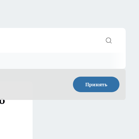
Принять
о