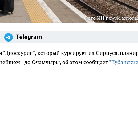
Фото ИИ newskrasnodar
 "Диоскурия", который курсирует из Сириуса, плани
льнейшем - до Очамчыры, об этом сообщает
"Кубански