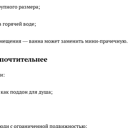
рупного размера;
в горячей воде;
омещения — ванна может заменить мини‑прачечную.
дпочтительнее
и:
 как поддон для душа;
люди с ограниченной подвижностью;