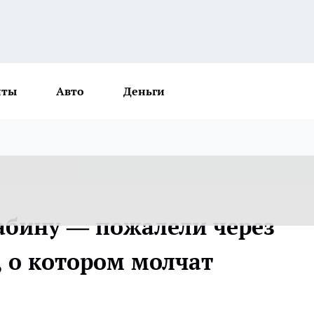
нты
Авто
Деньги
абину — пожалели через
, о котором молчат