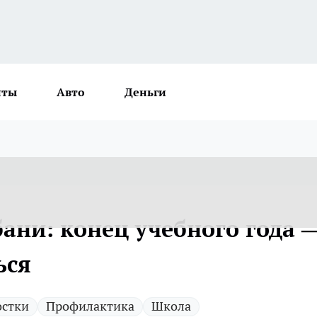
нты
Авто
Деньги
ани: конец учебного года 
ься
остки
Профилактика
Школа