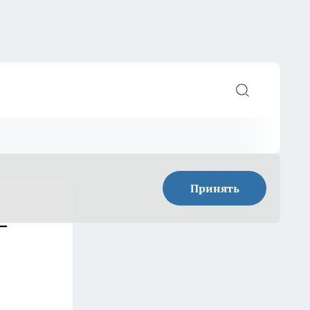
Принять
—