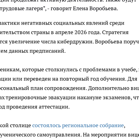
удовые лагеря", - говорит Елена Воробьева.
актики негативных социальных явлений среди
тельством страны в апреле 2026 года. Стратегия
ится увеличение числа кибердружин. Воробьева пору
ием данных предписаний.
никам, которые столкнулись с проблемами в учебе, 
тации или переведен на повторный год обучения. Для
ерсональный план сопровождения. Дополнительно ви
ах тренировочные эвакуации накануне экзаменов, ч
од проведения аттестации.
ской столице
состоялось региональное собрание
,
ученического самоуправления. На мероприятии виц