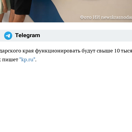
Фото ИИ newskrasnodar
дарского края функционировать будут свыше 10 тыс
к пишет
"kp.ru"
.