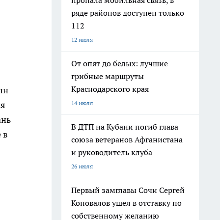
пропала мобильная связь, в
ряде районов доступен только
112
12 июля
От опят до белых: лучшие
грибные маршруты
Краснодарского края
лн
14 июля
мя
ань
В ДТП на Кубани погиб глава
 в
союза ветеранов Афганистана
и руководитель клуба
26 июля
Первый замглавы Сочи Сергей
Коновалов ушел в отставку по
собственному желанию