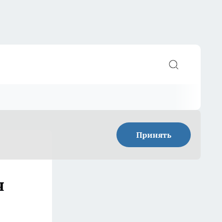
Принять
я