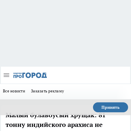
Все новости
Заказать рекламу
Принять
Малый булавоусый хрущак: 81
тонну индийского арахиса не