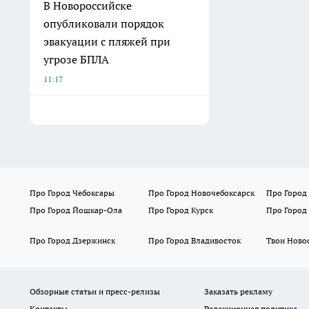
В Новороссийске
опубликовали порядок
эвакуации с пляжей при
угрозе БПЛА
11:17
Про Город Чебоксары
Про Город Новочебоксарск
Про Город
Про Город Йошкар-Ола
Про Город Курск
Про Город
Про Город Дзержинск
Про Город Владивосток
Твои Ново
Обзорные статьи и пресс-релизы
Заказать рекламу
Контакты
Редакционная политика