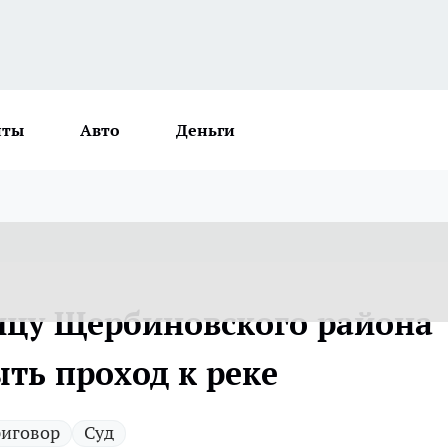
нты
Авто
Деньги
ицу Щербиновского района
ыть проход к реке
иговор
Суд