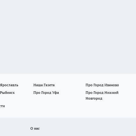
 Ярославль
Наша Газета
Про Город Иваново
 Рыбинск
Про Город Уфа
Про Город Нижний
Новгород
сти
О нас