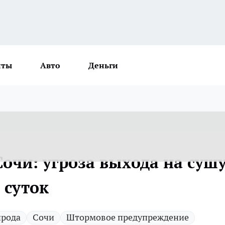
нты
Авто
Деньги
очи: угроза выхода на суш
 суток
рода
Сочи
Штормовое предупреждение