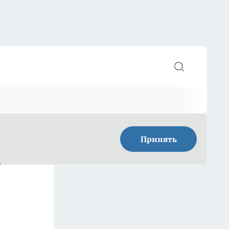
Принять
у