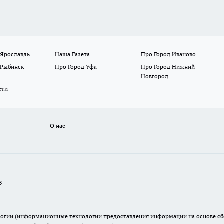
 Ярославль
Наша Газета
Про Город Иваново
 Рыбинск
Про Город Уфа
Про Город Нижний
Новгород
сти
О нас
В
гии (информационные технологии предоставления информации на основе сбор