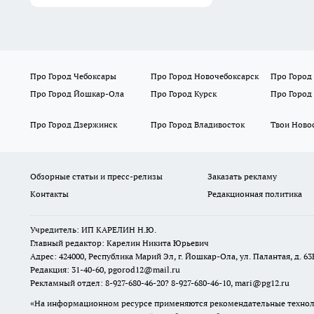
Про Город Чебоксары
Про Город Новочебоксарск
Про Город
Про Город Йошкар-Ола
Про Город Курск
Про Город
Про Город Дзержинск
Про Город Владивосток
Твои Ново
Обзорные статьи и пресс-релизы
Заказать рекламу
Контакты
Редакционная политика
Учредитель: ИП КАРЕЛИН Н.Ю.
Главный редактор: Карелин Никита Юрьевич
Адрес: 424000, Республика Марий Эл, г. Йошкар-Ола, ул. Палантая, д. 63
Редакция: 31-40-60, pgorod12@mail.ru
Рекламный отдел: 8-927-680-46-20? 8-927-680-46-10, mari@pg12.ru
«На информационном ресурсе применяются рекомендательные техноло