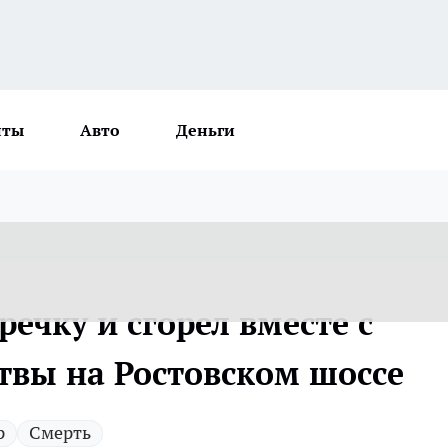
нты
Авто
Деньги
ечку и сгорел вместе с
твы на Ростовском шоссе
р
Смерть