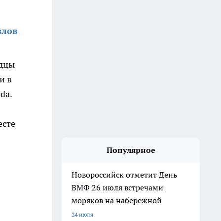
злов
идцы
и в
da.
есте
Популярное
Новороссийск отметит День
ВМФ 26 июля встречами
моряков на набережной
24 июля