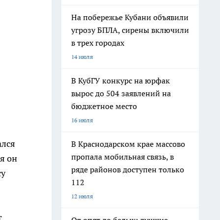
На побережье Кубани объявили
угрозу БПЛА, сирены включили
в трех городах
14 июля
В КубГУ конкурс на юрфак
вырос до 504 заявлений на
бюджетное место
16 июля
ался
В Краснодарском крае массово
пропала мобильная связь, в
я он
ряде районов доступен только
су
112
12 июля
т