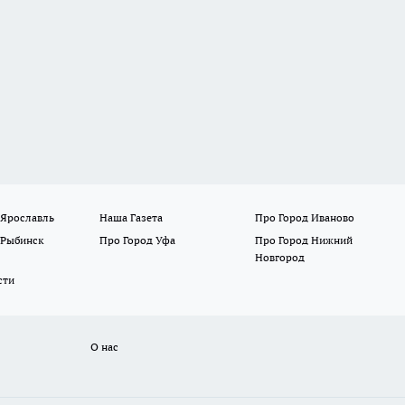
 Ярославль
Наша Газета
Про Город Иваново
 Рыбинск
Про Город Уфа
Про Город Нижний
Новгород
сти
О нас