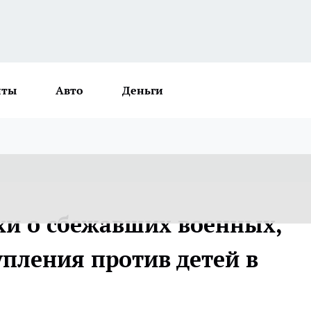
нты
Авто
Деньги
хи о сбежавших военных,
пления против детей в