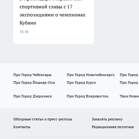
спортивной славы с 17
экспозициями о чемпионах
Кубани
15:16
Про Город Чебоксары
Про Город Новочебоксарск
Про Город
Про Город Йошкар-Ола
Про Город Курск
Про Город
Про Город Дзержинск
Про Город Владивосток
Твои Ново
Обзорные статьи и пресс-релизы
Заказать рекламу
Контакты
Редакционная политика