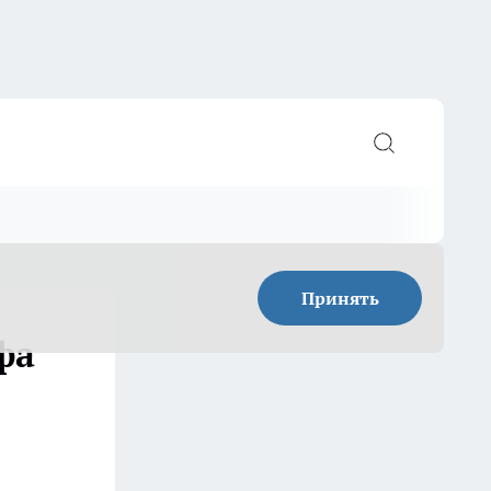
Принять
фа