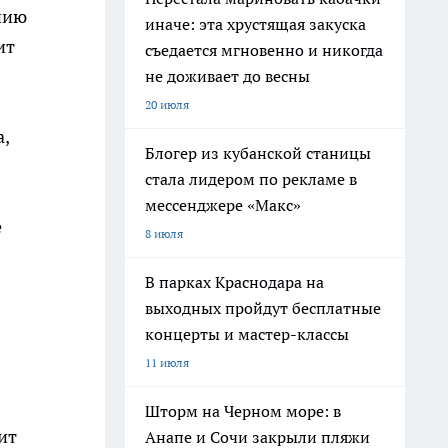
нию
иначе: эта хрустящая закуска
ит
съедается мгновенно и никогда
не доживает до весны
20 июля
,
Блогер из кубанской станицы
стала лидером по рекламе в
мессенджере «Макс»
е
8 июля
В парках Краснодара на
выходных пройдут бесплатные
концерты и мастер-классы
11 июля
Шторм на Черном море: в
ит
Анапе и Сочи закрыли пляжи