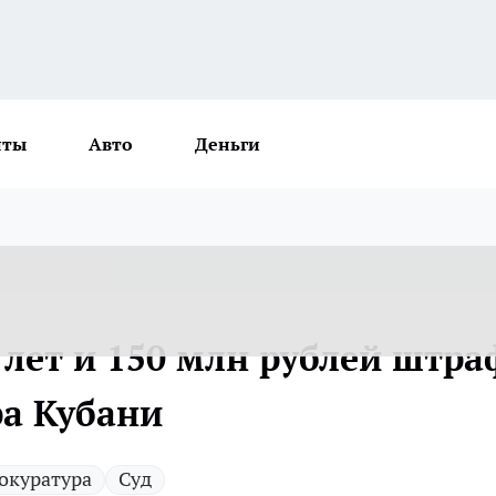
нты
Авто
Деньги
 лет и 150 млн рублей штра
ра Кубани
окуратура
Суд