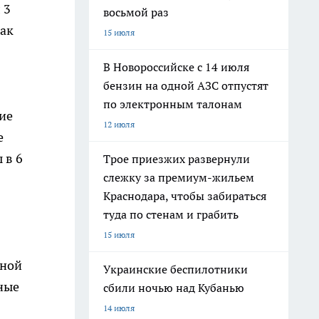
 3
восьмой раз
как
15 июля
В Новороссийске с 14 июля
бензин на одной АЗС отпустят
по электронным талонам
ие
12 июля
е
 в 6
Трое приезжих развернули
слежку за премиум-жильем
Краснодара, чтобы забираться
туда по стенам и грабить
15 июля
ьной
Украинские беспилотники
ные
сбили ночью над Кубанью
14 июля