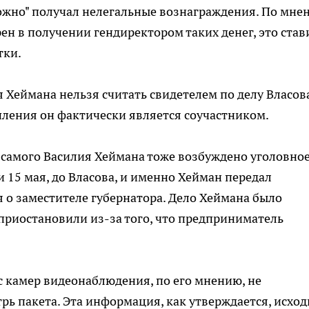
можно" получал нелегальные вознаграждения. По мне
ен в получении гендиректором таких денег, это став
тки.
 Хеймана нельзя считать свидетелем по делу Власова
пления он фактически является соучастником.
и самого Василия Хеймана тоже возбуждено уголовно
и 15 мая, до Власова, и именно Хейман передал
о заместителе губернатора. Дело Хеймана было
 приостановили из-за того, что предприниматель
с камер видеонаблюдения, по его мнению, не
рь пакета. Эта информация, как утверждается, исход