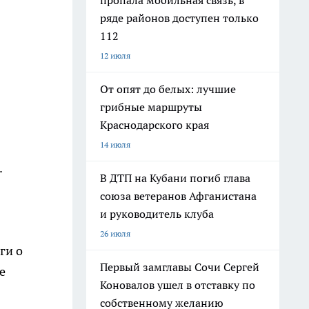
пропала мобильная связь, в
ряде районов доступен только
112
12 июля
От опят до белых: лучшие
грибные маршруты
Краснодарского края
14 июля
.
В ДТП на Кубани погиб глава
союза ветеранов Афганистана
и руководитель клуба
26 июля
ги о
Первый замглавы Сочи Сергей
е
Коновалов ушел в отставку по
собственному желанию