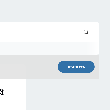
Принять
й