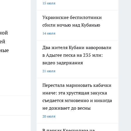
15 июля
Украинские беспилотники
сбили ночью над Кубанью
ной
14 июля
ей
Два жителя Кубани наворовали
вные
в Адыгее песка на 235 млн:
видео задержания
21 июля
Перестала мариновать кабачки
иначе: эта хрустящая закуска
съедается мгновенно и никогда
не доживает до весны
20 июля
В парках Краснодара на