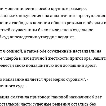
и мошенничеств в особо крупном размере,
ескольких покушениях на аналогичные преступления
шения свободы в колонии общего режима и обязали 
етьей соучастницы было выделено в отдельное
й суд впоследствии утвердил вердикт.
ат Фоминой, а также обе осужденные настаивали на
те ущерба и избыточной жесткости приговора. Защи
еревести свою подзащитную под домашний арест.
о наказание является чрезмерно суровым", -
ионного суда.
сация смягчила приговор: пановой назначили 6 лет
 остальной части судебные решения остались без