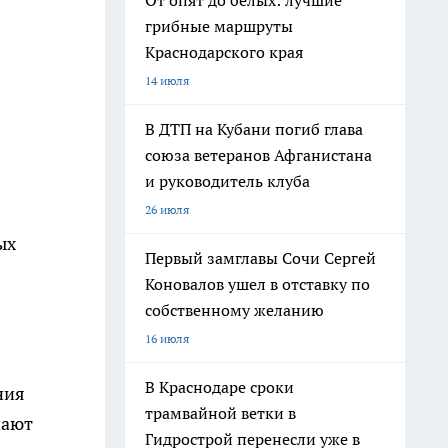
От опят до белых: лучшие
грибные маршруты
Краснодарского края
14 июля
В ДТП на Кубани погиб глава
союза ветеранов Афганистана
и руководитель клуба
26 июля
ых
Первый замглавы Сочи Сергей
Коновалов ушел в отставку по
собственному желанию
16 июля
В Краснодаре сроки
ния
трамвайной ветки в
нают
Гидрострой перенесли уже в