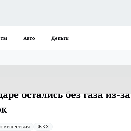
нты
Авто
Деньги
аре остались без газа из-за
ок
оисшествия
ЖКХ