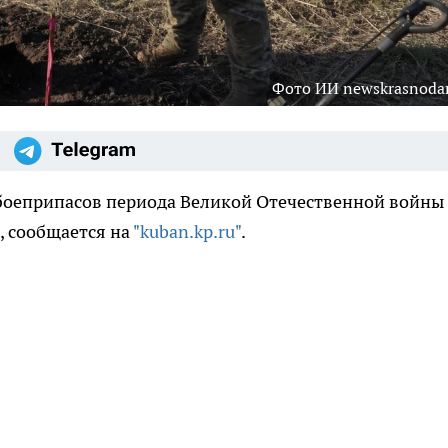
Фото ИИ newskrasnodar
оеприпасов периода Великой Отечественной войны
, сообщается на
"kuban.kp.ru"
.