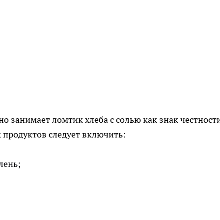
о занимает ломтик хлеба с солью как знак честност
 продуктов следует включить:
лень;