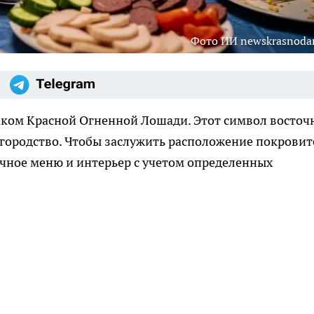
Фото ИИ newskrasnodar
аком Красной Огненной Лошади. Этот символ восточ
агородство. Чтобы заслужить расположение покровит
чное меню и интерьер с учетом определенных