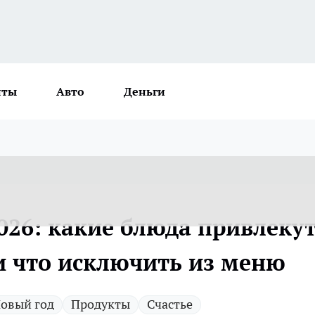
нты
Авто
Деньги
026: какие блюда привлеку
 и что исключить из меню
овый год
Продукты
Счастье