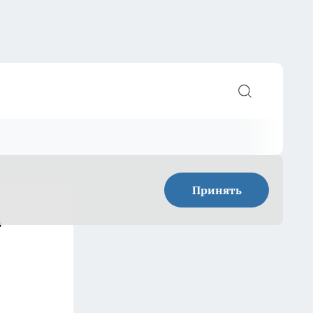
Принять
т