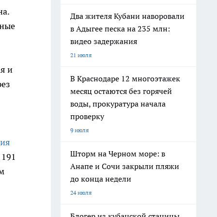
на.
Два жителя Кубани наворовали
ьные
в Адыгее песка на 235 млн:
видео задержания
21 июля
я и
В Краснодаре 12 многоэтажек
рез
месяц остаются без горячей
воды, прокуратура начала
проверку
9 июля
ния
Шторм на Черном море: в
 191
Анапе и Сочи закрыли пляжи
м
до конца недели
24 июля
Блогер из кубанской станицы