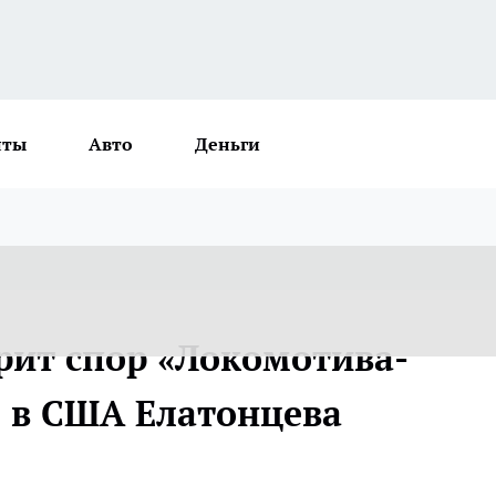
нты
Авто
Деньги
рит спор «Локомотива-
о в США Елатонцева