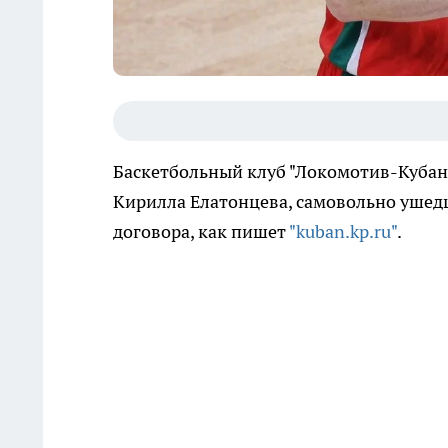
Баскетбольный клуб "Локомотив-Кубан
Кирилла Елатонцева, самовольно ушед
договора, как пишет
"kuban.kp.ru"
.