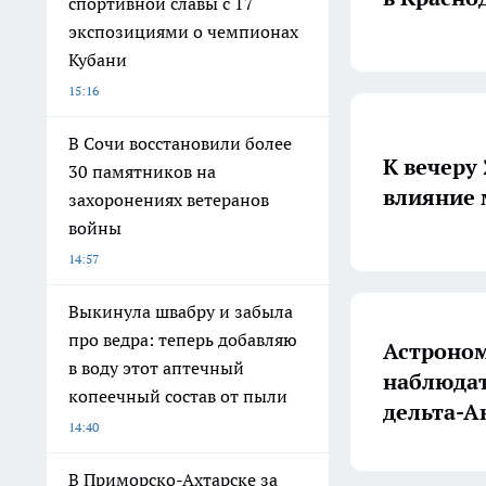
спортивной славы с 17
экспозициями о чемпионах
Кубани
15:16
В Сочи восстановили более
К вечеру
30 памятников на
влияние 
захоронениях ветеранов
войны
14:57
Выкинула швабру и забыла
про ведра: теперь добавляю
Астроном
в воду этот аптечный
наблюда
копеечный состав от пыли
дельта-А
14:40
В Приморско-Ахтарске за