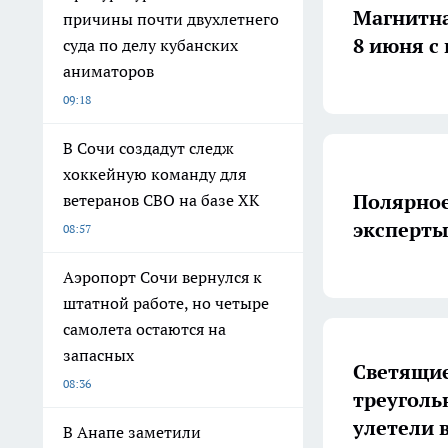
Магнитна
причины почти двухлетнего
8 июня с
суда по делу кубанских
аниматоров
09:18
В Сочи создадут следж
хоккейную команду для
Полярное
ветеранов СВО на базе ХК
эксперт
08:57
Аэропорт Сочи вернулся к
штатной работе, но четыре
самолета остаются на
запасных
Светящие
08:36
треуголь
улетели 
В Анапе заметили