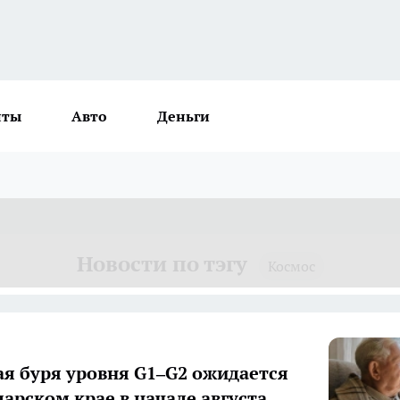
нты
Авто
Деньги
Новости по тэгу
Космос
я буря уровня G1–G2 ожидается
дарском крае в начале августа