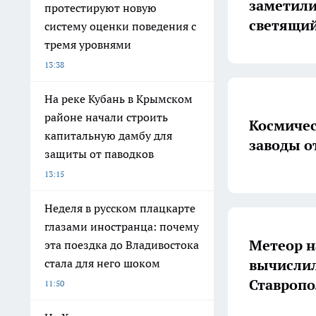
заметили
протестируют новую
светящий
систему оценки поведения с
тремя уровнями
13:38
На реке Кубань в Крымском
районе начали строить
Космичес
капитальную дамбу для
заводы о
защиты от паводков
13:15
Неделя в русском плацкарте
глазами иностранца: почему
Метеор н
эта поездка до Владивостока
вычислил
стала для него шоком
Ставропо
11:50