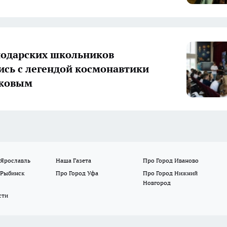
нодарских школьников
ись с легендой космонавтики
ковым
 Ярославль
Наша Газета
Про Город Иваново
 Рыбинск
Про Город Уфа
Про Город Нижний
Новгород
сти