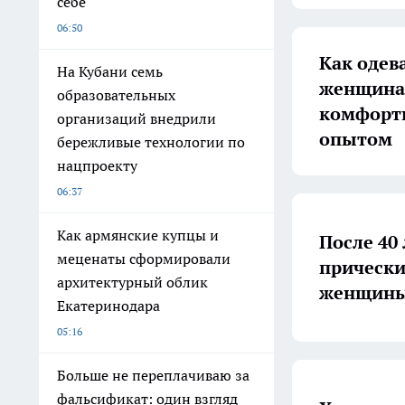
себе
06:50
Как одев
На Кубани семь
женщинам
образовательных
комфортн
организаций внедрили
опытом
бережливые технологии по
нацпроекту
06:37
Как армянские купцы и
После 40 
меценаты сформировали
прически
архитектурный облик
женщины 
Екатеринодара
05:16
Больше не переплачиваю за
фальсификат: один взгляд