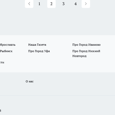
1
2
3
4
 Ярославль
Наша Газета
Про Город Иваново
 Рыбинск
Про Город Уфа
Про Город Нижний
Новгород
сти
О нас
В