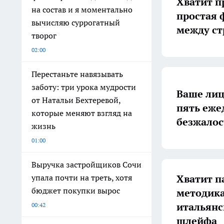
Хватит п
на состав и я моментально
простая 
вычисляю суррогатный
между с
творог
02:00
Перестаньте навязывать
заботу: три урока мудрости
Ваше лиц
от Натальи Бехтеревой,
пять еже
которые меняют взгляд на
безжалос
жизнь
01:00
Выручка застройщиков Сочи
Хватит па
упала почти на треть, хотя
бюджет покупки вырос
методика
итальянс
00:42
шлейфа