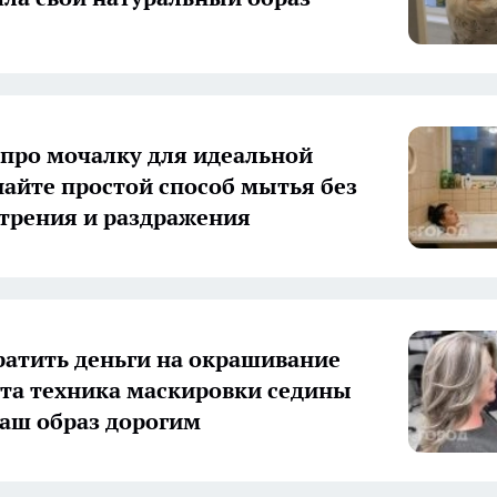
 про мочалку для идеальной
найте простой способ мытья без
трения и раздражения
ратить деньги на окрашивание
эта техника маскировки седины
ваш образ дорогим