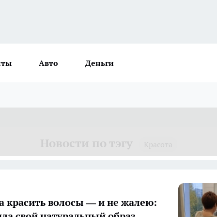
нты
Авто
Деньги
Новости по тэгу
Красота
а красить волосы — и не жалею:
шла свой натуральный образ