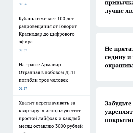
привычк
08:56
лучше лю
Кубань отмечает 100 лет
радиовещания от Говорит
Краснодар до цифрового
эфира
Не прятат
08:37
седину и
окрашива
На трассе Армавир —
Отрадная в лобовом ДТП
погибли трое человек
06:57
Забудьте
Хватит переплачивать за
квартиру: я использую этот
укреплят
простой лайфхак и каждый
покрытия
месяц оставляю 3000 рублей