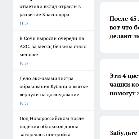
отметили вклад отрасли в
развитие Краснодара
После 45 
11:37
вот что 
делают н
В Сочи выросли очереди на
АЗС: за месяц бензина стало
меньше
10:57
Эти 4 цв
Дело экс-замминистра
чашки ко
образования Кубани о взятке
помогут 
вернули на доследование
10:35
Под Новороссийском после
падения обломков дрона
Забудьте
загорелась постройка