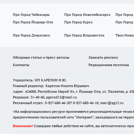
Про Город Чебоксары
Про Город Новочебоксарск
Про Город
Про Город Йошкар-Ола
Про Город Курск
Про Город
Про Город Дзержинск
Про Город Владивосток
Твои Ново
Обзорные статьи и пресс-релизы
Заказать рекламу
Контакты
Редакционная политика
Учредитель: ИП КАРЕЛИН Н.Ю.
Главный редактор: Карелин Никита Юрьевич
Адрес: 424000, Республика Марий Эл, г. Йошкар-Ола, ул. Палантая, д. 63
Редакция: 31-40-60, pgorod12@mail.ru
Рекламный отдел: 8-927-680-46-20? 8-927-680-46-10, mari@pg12.ru
«На информационном ресурсе применяются рекомендательные техноло
предпочтениям пользователей сети "Интернет", находящихся на терр
Внимание!
Совершая любые действия на сайте, вы автоматически при