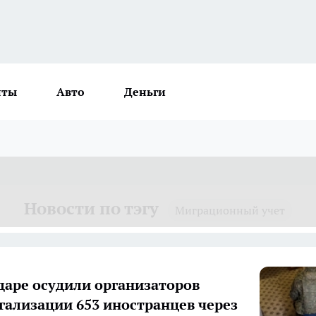
нты
Авто
Деньги
Новости по тэгу
Миграционный учет
даре осудили организаторов
гализации 653 иностранцев через