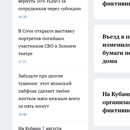
вернуть 50% НДФЛ за
фиктивн
сотрудников через субсидии
18:20
В Сочи открыли выставку
Въезд в 
портретов погибших
изменилс
участников СВО в Зимнем
бумаги п
театре
дома
17:57
Забудьте про долгое
тушение: этот японский
лайфхак сделает любое
На Кубан
жесткое мясо нежным всего
организа
за пять минут
фиктивно
16:40
На Кубани 7 августа