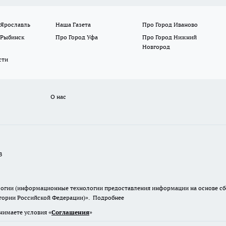
 Ярославль
Наша Газета
Про Город Иваново
 Рыбинск
Про Город Уфа
Про Город Нижний
Новгород
сти
О нас
В
гии (информационные технологии предоставления информации на основе сбор
итории Российской Федерации)».
Подробнее
нимаете условия «
Cоглашения
»