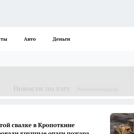
нты
Авто
Деньги
Новости по тэгу
Россельхознадзор
той свалке в Кропоткине
овали крупные очаги пожара