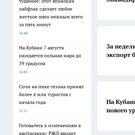
тушение: этот японский
лайфхак сделает любое
жесткое мясо нежным всего
за пять минут
16:40
За недел
На Кубани 7 августа
экспорт 
ожидается сильная жара до
39 градусов
16:03
Сочи на пике сезона принял
более 4 млн туристов с
На Кубан
начала года
нового у
15:17
Готовьтесь к изменениям в
расписании: РЖД вводит