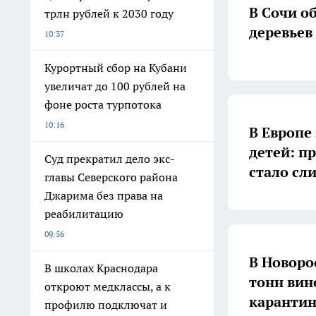
В Сочи о
трлн рублей к 2030 году
деревьев
10:37
Курортный сбор на Кубани
увеличат до 100 рублей на
фоне роста турпотока
10:16
В Европе
детей: пр
Суд прекратил дело экс-
стало сл
главы Северского района
Джарима без права на
реабилитацию
09:56
В Новоро
В школах Краснодара
тонн вино
откроют медклассы, а к
карантин
профилю подключат и