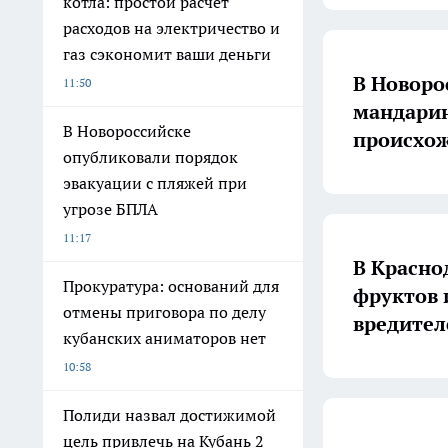
котла: простой расчет
расходов на электричество и
газ сэкономит ваши деньги
В Новоро
11:50
мандарин
В Новороссийске
происхо
опубликовали порядок
эвакуации с пляжей при
угрозе БПЛА
11:17
В Красно
Прокуратура: оснований для
фруктов 
отмены приговора по делу
вредите
кубанских аниматоров нет
10:58
Полиди назвал достижимой
цель привлечь на Кубань 2