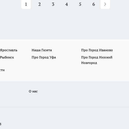
1
2
3
4
5
6
 Ярославль
Наша Газета
Про Город Иваново
 Рыбинск
Про Город Уфа
Про Город Нижний
Новгород
сти
О нас
В