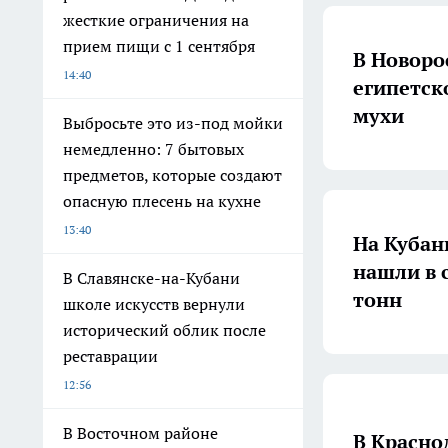
жесткие ограничения на
прием пищи с 1 сентября
В Новоро
14:40
египетск
мухи
Выбросьте это из-под мойки
немедленно: 7 бытовых
предметов, которые создают
опасную плесень на кухне
13:40
На Кубан
нашли в 
В Славянске-на-Кубани
тонн
школе искусств вернули
исторический облик после
реставрации
12:56
В Восточном районе
В Красно