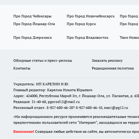
Про Город Чебоксары
Про Город Новочебоксарск
Про Город
Про Город Йошкар-Ола
Про Город Курск
Про Город
Про Город Дзержинск
Про Город Владивосток
Твои Ново
Обзорные статьи и пресс-релизы
Заказать рекламу
Контакты
Редакционная политика
Учредитель: ИП КАРЕЛИН Н.Ю.
Главный редактор: Карелин Никита Юрьевич
Адрес: 424000, Республика Марий Эл, г. Йошкар-Ола, ул. Палантая, д. 63
Редакция: 31-40-60, pgorod12@mail.ru
Рекламный отдел: 8-927-680-46-20? 8-927-680-46-10, mari@pg12.ru
«На информационном ресурсе применяются рекомендательные техноло
предпочтениям пользователей сети "Интернет", находящихся на терр
Внимание!
Совершая любые действия на сайте, вы автоматически при