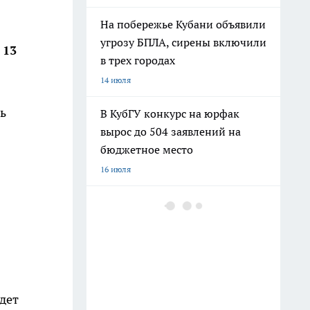
На побережье Кубани объявили
угрозу БПЛА, сирены включили
е
13
в трех городах
14 июля
ь
В КубГУ конкурс на юрфак
вырос до 504 заявлений на
бюджетное место
16 июля
В Краснодарском крае массово
пропала мобильная связь, в
ряде районов доступен только
112
12 июля
дет