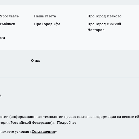
 Ярославль
Наша Газета
Про Город Иваново
 Рыбинск
Про Город Уфа
Про Город Нижний
Новгород
сти
О нас
В
гии (информационные технологии предоставления информации на основе сбор
итории Российской Федерации)».
Подробнее
нимаете условия «
Cоглашения
»