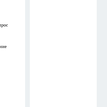
От опят до белых: лучшие
грибные маршруты
Краснодарского края
14 июля
прос
В ДТП на Кубани погиб глава
союза ветеранов Афганистана
и руководитель клуба
ние
26 июля
Первый замглавы Сочи Сергей
Коновалов ушел в отставку по
собственному желанию
16 июля
В Новороссийске с 14 июля
бензин на одной АЗС отпустят
по электронным талонам