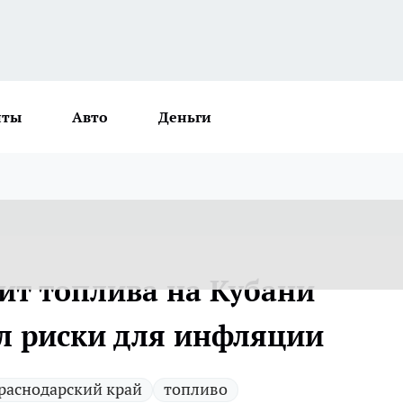
нты
Авто
Деньги
ит топлива на Кубани
л риски для инфляции
раснодарский край
топливо