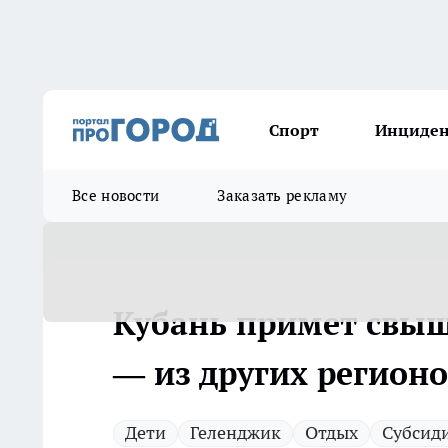
Спорт
Инциде
Все новости
Заказать рекламу
Кубань примет свыше
— из других регион
Дети
Геленджик
Отдых
Субсид