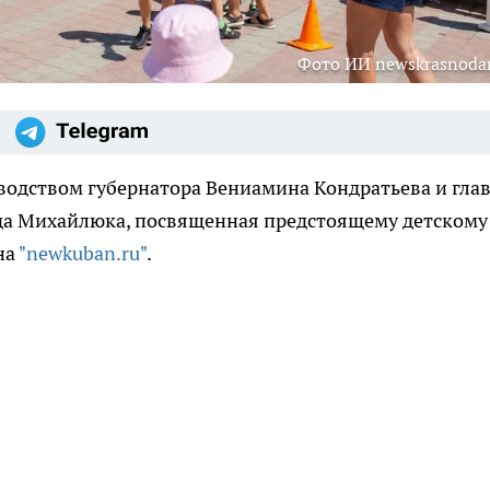
Фото ИИ newskrasnodar
водством губернатора Вениамина Кондратьева и гла
да Михайлюка, посвященная предстоящему детскому
на
"newkuban.ru"
.