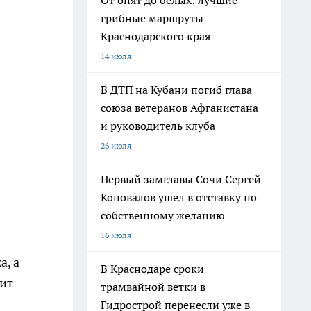
От опят до белых: лучшие
грибные маршруты
Краснодарского края
14 июля
В ДТП на Кубани погиб глава
союза ветеранов Афганистана
и руководитель клуба
26 июля
Первый замглавы Сочи Сергей
Коновалов ушел в отставку по
собственному желанию
16 июля
а, а
В Краснодаре сроки
лит
трамвайной ветки в
Гидрострой перенесли уже в