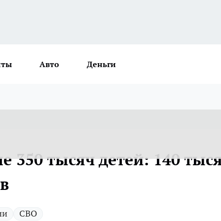
нты
Авто
Деньги
 350 тысяч детей: 140 тыс
ов
ии
СВО