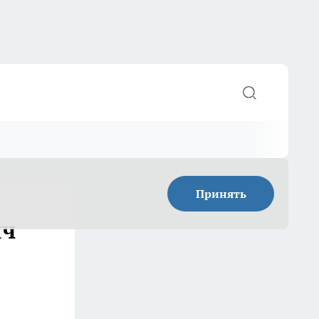
Принять
яч