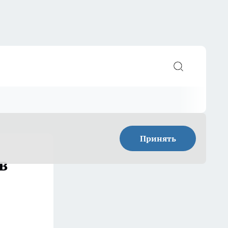
Принять
в