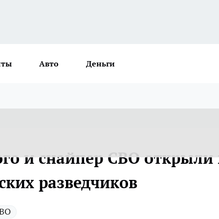
нты
Авто
Деньги
го и снайпер СВО открыли 
ских разведчиков
ВО