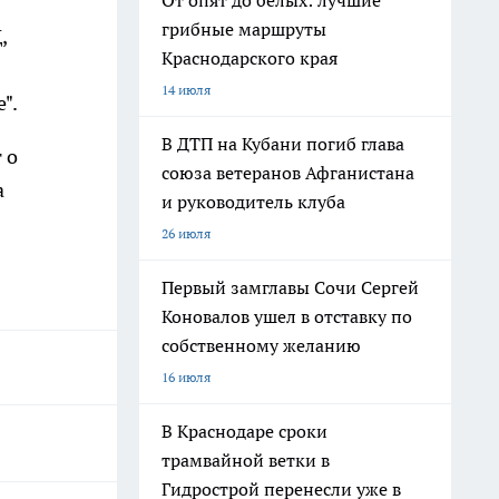
От опят до белых: лучшие
грибные маршруты
,
Краснодарского края
14 июля
".
В ДТП на Кубани погиб глава
 о
союза ветеранов Афганистана
а
и руководитель клуба
26 июля
Первый замглавы Сочи Сергей
Коновалов ушел в отставку по
собственному желанию
16 июля
В Краснодаре сроки
трамвайной ветки в
Гидрострой перенесли уже в