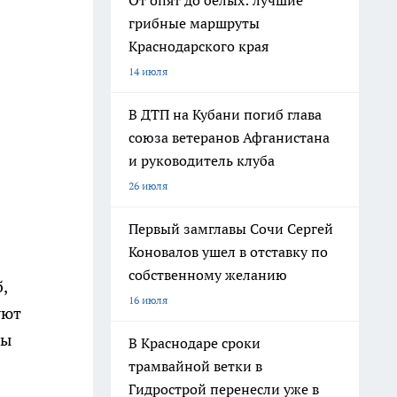
От опят до белых: лучшие
грибные маршруты
Краснодарского края
14 июля
В ДТП на Кубани погиб глава
союза ветеранов Афганистана
и руководитель клуба
26 июля
Первый замглавы Сочи Сергей
Коновалов ушел в отставку по
собственному желанию
,
16 июля
уют
ны
В Краснодаре сроки
трамвайной ветки в
Гидрострой перенесли уже в