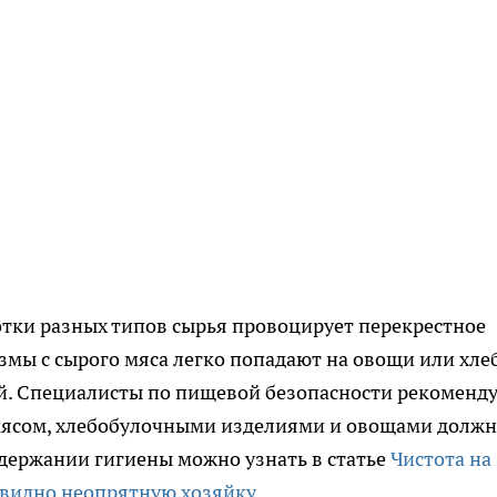
отки разных типов сырья провоцирует перекрестное
мы с сырого мяса легко попадают на овощи или хлеб
ий. Специалисты по пищевой безопасности рекоменд
 мясом, хлебобулочными изделиями и овощами долж
держании гигиены можно узнать в статье
Чистота на
у видно неопрятную хозяйку
.