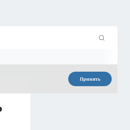
Принять
о