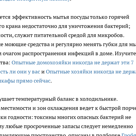
тся эффективность мытья посуды только горячей
го крана недостаточно для уничтожения бактерий;
ости, служит питательной средой для микробов.
е моющие средства и регулярно менять губки для м
м очагом распространения инфекций в доме. Изучите
тва:
Опытные домохозяйки никогда не держат эти 7
сть ли они у вас
и
Опытные хозяйки никогда не держ
 шкафы прямо сейчас
.
ушает температурный баланс в холодильнике.
вместимости и зон охлаждения ведет к быстрой порче
ки годности: токсины многих опасных бактерий не
ому любые просроченные запасы следует немедленно
хламляющие пространство, описаны в подборке
Гроб