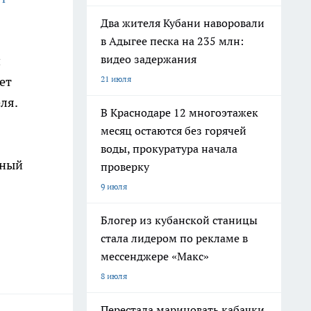
Два жителя Кубани наворовали
в Адыгее песка на 235 млн:
видео задержания
и
21 июля
ет
ля.
В Краснодаре 12 многоэтажек
месяц остаются без горячей
воды, прокуратура начала
рный
проверку
9 июля
Блогер из кубанской станицы
стала лидером по рекламе в
мессенджере «Макс»
8 июля
Перестала мариновать кабачки