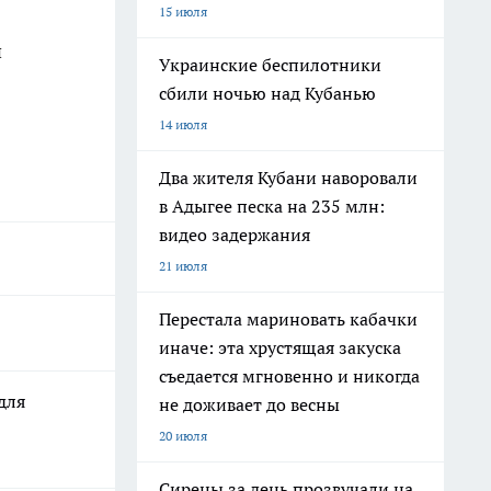
15 июля
й
Украинские беспилотники
сбили ночью над Кубанью
14 июля
Два жителя Кубани наворовали
в Адыгее песка на 235 млн:
видео задержания
21 июля
Перестала мариновать кабачки
иначе: эта хрустящая закуска
съедается мгновенно и никогда
для
не доживает до весны
20 июля
Сирены за день прозвучали на