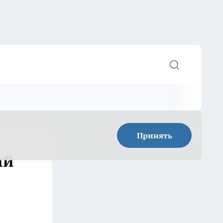
Принять
ый