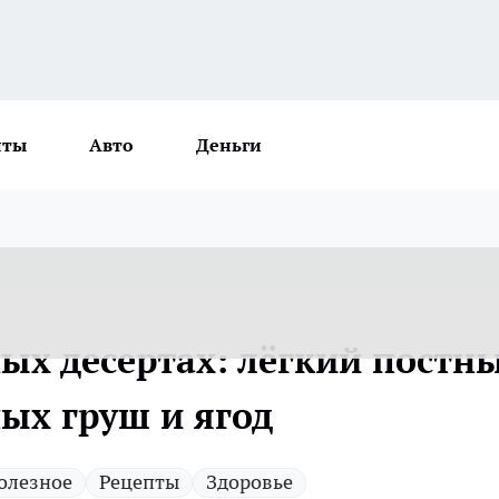
нты
Авто
Деньги
ых десертах: лёгкий постн
ых груш и ягод
олезное
Рецепты
Здоровье