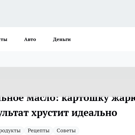
нты
Авто
Деньги
льное масло: картошку жар
ультат хрустит идеально
родукты
Рецепты
Советы