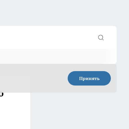
Принять
ю