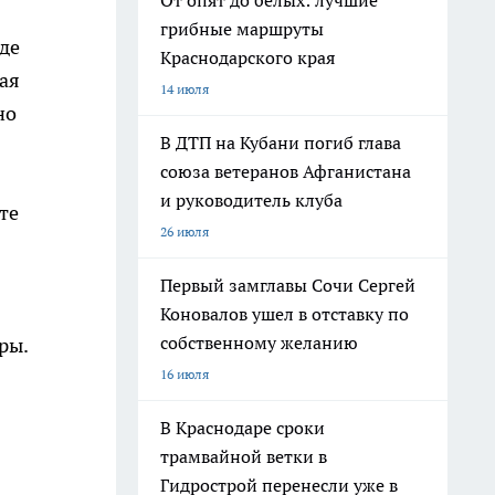
От опят до белых: лучшие
грибные маршруты
де
Краснодарского края
ая
14 июля
но
В ДТП на Кубани погиб глава
союза ветеранов Афганистана
и руководитель клуба
те
26 июля
Первый замглавы Сочи Сергей
Коновалов ушел в отставку по
собственному желанию
ры.
16 июля
В Краснодаре сроки
трамвайной ветки в
Гидрострой перенесли уже в