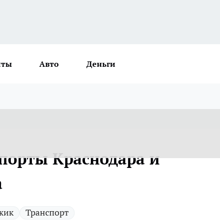
нты
Авто
Деньги
опорты Краснодара и
а
жик
Транспорт