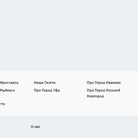
 Ярославль
Наша Газета
Про Город Иваново
 Рыбинск
Про Город Уфа
Про Город Нижний
Новгород
сти
О нас