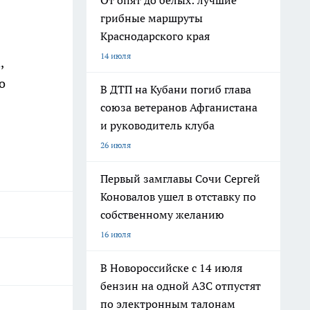
От опят до белых: лучшие
грибные маршруты
Краснодарского края
14 июля
а
,
о
В ДТП на Кубани погиб глава
союза ветеранов Афганистана
и руководитель клуба
26 июля
Первый замглавы Сочи Сергей
Коновалов ушел в отставку по
собственному желанию
16 июля
В Новороссийске с 14 июля
бензин на одной АЗС отпустят
по электронным талонам