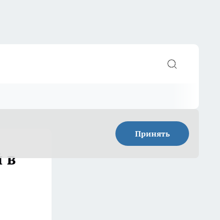
Принять
 в