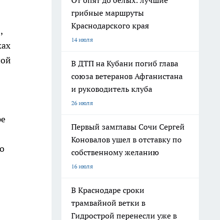
От опят до белых: лучшие
грибные маршруты
Краснодарского края
,
14 июля
ках
ной
В ДТП на Кубани погиб глава
союза ветеранов Афганистана
и руководитель клуба
26 июля
ре
Первый замглавы Сочи Сергей
Коновалов ушел в отставку по
о
собственному желанию
16 июля
В Краснодаре сроки
трамвайной ветки в
Гидрострой перенесли уже в