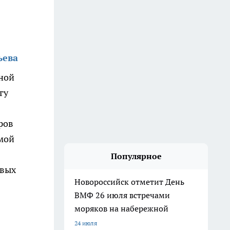
ьева
дной
гу
ров
имой
Популярное
евых
Новороссийск отметит День
ВМФ 26 июля встречами
моряков на набережной
24 июля