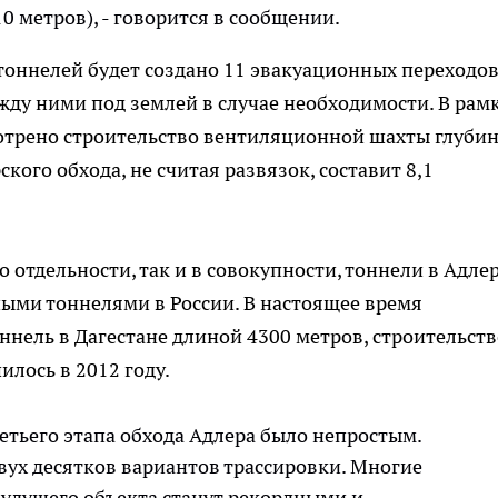
 10 метров), - говорится в сообщении.
тоннелей будет создано 11 эвакуационных переходов
у ними под землей в случае необходимости. В рам
отрено строительство вентиляционной шахты глуби
кого обхода, не считая развязок, составит 8,1
о отдельности, так и в совокупности, тоннели в Адле
ми тоннелями в России. В настоящее время
нель в Дагестане длиной 4300 метров, строительств
илось в 2012 году.
етьего этапа обхода Адлера было непростым.
вух десятков вариантов трассировки. Многие
будущего объекта станут рекордными и