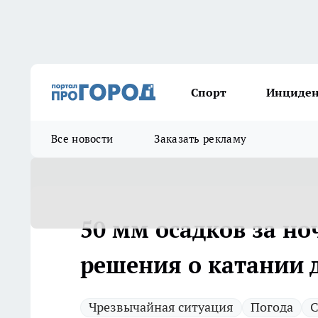
Спорт
Инциде
Все новости
Заказать рекламу
50 мм осадков за н
решения о катании д
Чрезвычайная ситуация
Погода
С