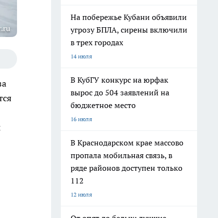
На побережье Кубани объявили
.ru
угрозу БПЛА, сирены включили
в трех городах
14 июля
В КубГУ конкурс на юрфак
за
вырос до 504 заявлений на
тся
бюджетное место
16 июля
ы
В Краснодарском крае массово
пропала мобильная связь, в
ряде районов доступен только
112
12 июля