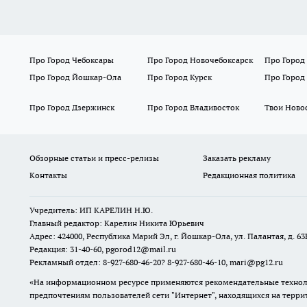
Про Город Чебоксары
Про Город Новочебоксарск
Про Город
Про Город Йошкар-Ола
Про Город Курск
Про Город
Про Город Дзержинск
Про Город Владивосток
Твои Ново
Обзорные статьи и пресс-релизы
Заказать рекламу
Контакты
Редакционная политика
Учредитель: ИП КАРЕЛИН Н.Ю.
Главный редактор: Карелин Никита Юрьевич
Адрес: 424000, Республика Марий Эл, г. Йошкар-Ола, ул. Палантая, д. 63
Редакция: 31-40-60, pgorod12@mail.ru
Рекламный отдел: 8-927-680-46-20? 8-927-680-46-10, mari@pg12.ru
«На информационном ресурсе применяются рекомендательные техноло
предпочтениям пользователей сети "Интернет", находящихся на терр