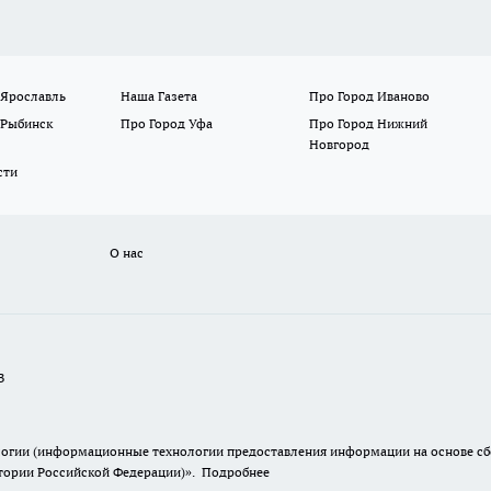
 Ярославль
Наша Газета
Про Город Иваново
 Рыбинск
Про Город Уфа
Про Город Нижний
Новгород
сти
О нас
В
гии (информационные технологии предоставления информации на основе сбор
итории Российской Федерации)».
Подробнее