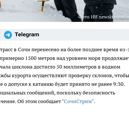
Фото ИИ newskrasnodar
расс в Сочи перенесено на более позднее время из-
е примерно 1500 метров над уровнем моря продолжае
начала циклона достигло 50 миллиметров в водном
ужбы курорта осуществляют проверку склонов, чтоб
о допуске к катанию будет принято не ранее 9:30.
ициальных сообщений, поскольку безопасность
чение. Об этом сообщает
"СочиСтрим"
.