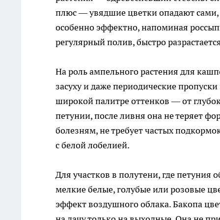
плюс — увядшие цветки опадают сами, 
особенно эффектно, напоминая россыпь
регулярный полив, быстро разрастаетс
На роль ампельного растения для каш
засуху и даже периодические пропуски
широкой палитре оттенков — от глубок
петунии, после ливня она не теряет фо
болезням, не требует частых подкормо
с белой лобелией.
Для участков в полутени, где петуния 
мелкие белые, голубые или розовые цв
эффект воздушного облака. Бакопа цвет
на дачу только на выходные. Она не при