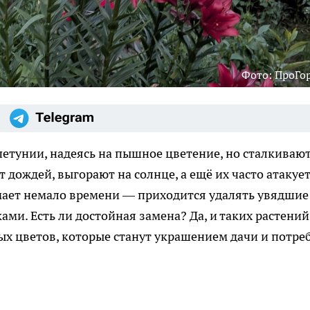
Фото: ПроГо
тунии, надеясь на пышное цветение, но сталкивают
дождей, выгорают на солнце, а ещё их часто атакуе
имает немало времени — приходится удалять увядшие
ами. Есть ли достойная замена? Да, и таких растений
х цветов, которые станут украшением дачи и потре