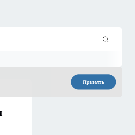
Принять
и