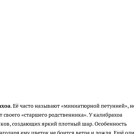
ахоа
. Её часто называют «миниатюрной петунией», н
т своего «старшего родственника». У калибрахоа
ков, создающих яркий плотный шар. Особенность
годаря ему цветок не боится ветра и дождя. Ещё од