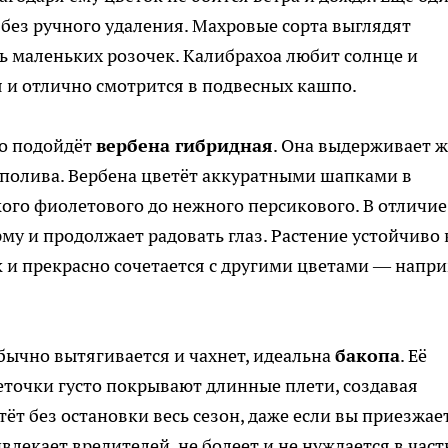
без ручного удаления. Махровые сорта выглядят
 маленьких розочек. Калибрахоа любит солнце и
я и отлично смотрится в подвесных кашпо.
по подойдёт
вербена гибридная
. Она выдерживает ж
 полива. Вербена цветёт аккуратными шапками в
ого фиолетового до нежного персикового. В отличие
рму и продолжает радовать глаз. Растение устойчиво 
к и прекрасно сочетается с другими цветами — напри
обычно вытягивается и чахнет, идеальна
бакопа
. Её
еточки густо покрывают длинные плети, создавая
ёт без остановки весь сезон, даже если вы приезжае
влекает вредителей, не болеет и не нуждается в час