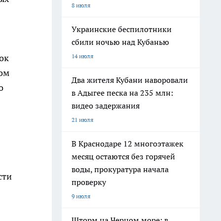
8 июля
Украинские беспилотники
сбили ночью над Кубанью
14 июля
ок
том
Два жителя Кубани наворовали
о
в Адыгее песка на 235 млн:
видео задержания
21 июля
В Краснодаре 12 многоэтажек
месяц остаются без горячей
воды, прокуратура начала
сти
проверку
9 июля
Шторм на Черном море: в