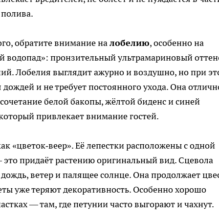
 полива.
ого, обратите внимание на
лобелию
, особенно на
ий водопад»: пронзительный ультрамариновый оттен
ний. Лобелия выглядит ажурно и воздушно, но при э
я дождей и не требует постоянного ухода. Она отличн
сочетание белой бакопы, жёлтой биденс и синей
который привлекает внимание гостей.
как «цветок‑веер». Её лепестки расположены с одной
 это придаёт растению оригинальный вид. Сцевола
 дождь, ветер и палящее солнце. Она продолжает цве
веты уже теряют декоративность. Особенно хорошо
астках — там, где петунии часто выгорают и чахнут.