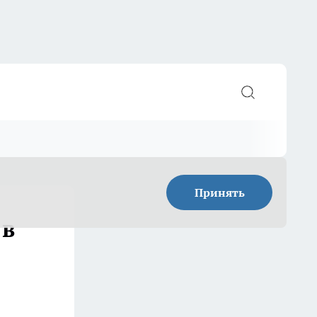
Принять
 в