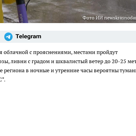
Фото ИИ newskrasnodar
я облачной с прояснениями, местами пройдут
ы, ливни с градом и шквалистый ветер до 20-25 ме
оке региона в ночные и утренние часы вероятны туман
".