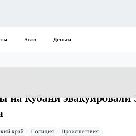
нты
Авто
Деньги
ы на Кубани эвакуировали 
а
ский край
Полиция
Происшествия