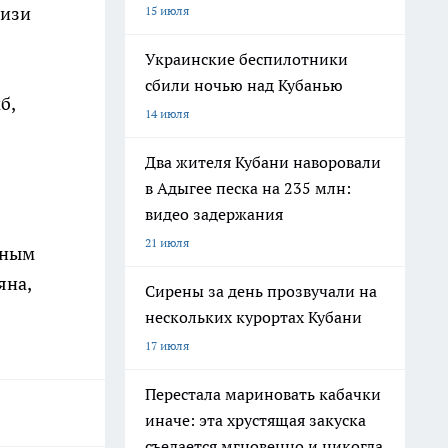
лизи
15 июля
Украинские беспилотники
сбили ночью над Кубанью
б,
14 июля
Два жителя Кубани наворовали
в Адыгее песка на 235 млн:
видео задержания
21 июля
йным
яна,
Сирены за день прозвучали на
нескольких курортах Кубани
17 июля
Перестала мариновать кабачки
иначе: эта хрустящая закуска
съедается мгновенно и никогда