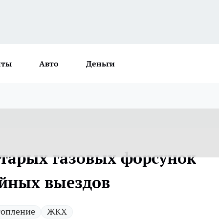
нты
Авто
Деньги
старых газовых форсунок
ийных выездов
опление
ЖКХ