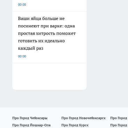
00:08
Ваши яйца больше не
посинеют при варке: одна
простая хитрость поможет
готовить их идеально
каждый раз
00:00
Про Город Чебоксары
Про Город Новочебоксарск
Про Город
Про Город Йошкар-Ола
Про Город Курск
Про Город