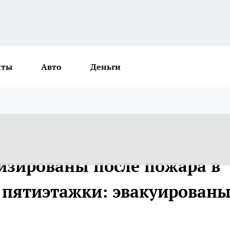
нты
Авто
Деньги
лизированы после пожара в
 пятиэтажки: эвакуирован