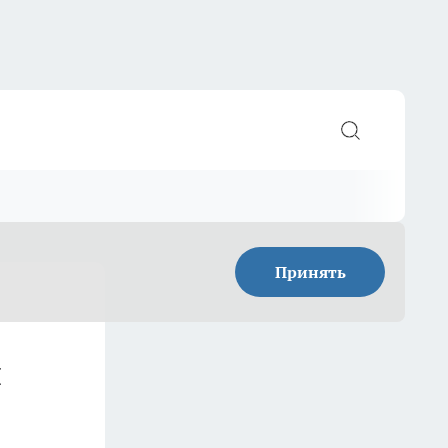
Принять
ы